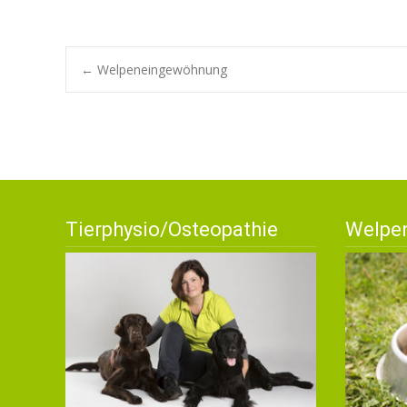
Navigation
←
Welpeneingewöhnung
posten
Tierphysio/Osteopathie
Welpe