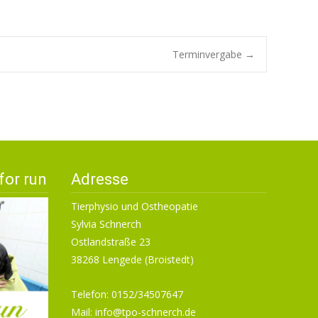
Terminvergabe
→
for run
Adresse
Tierphysio und Ostheopatie
Sylvia Schnerch
Ostlandstraße 23
38268 Lengede (Broistedt)
Telefon: 0152/34507647
Mail:
info@tpo-schnerch.de