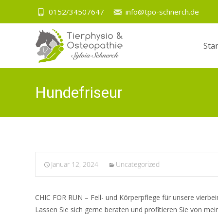
0152/34507647
info@tpo-schnerch.de
Zum
Inhalt
Star
spring
Hundefriseur
Januar 12, 2024
Uncategorized
CHIC FOR RUN – Fell- und Körperpflege für unsere vierbein
Lassen Sie sich gerne beraten und profitieren Sie von me