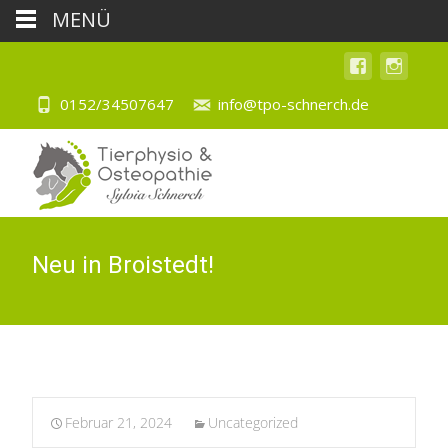
MENÜ
0152/34507647
info@tpo-schnerch.de
Neu in Broistedt!
Februar 21, 2024
Uncategorized