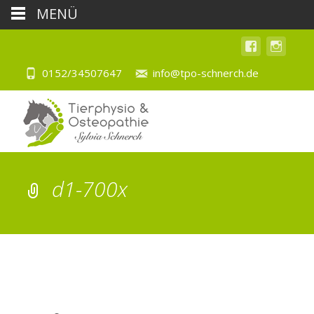
MENÜ
0152/34507647
info@tpo-schnerch.de
d1-700x